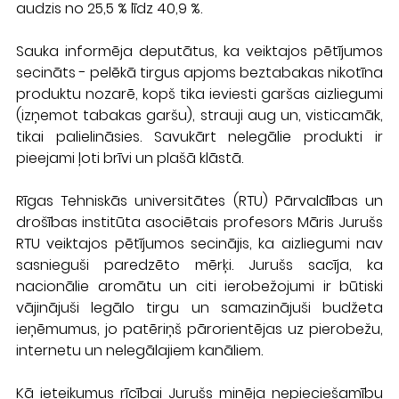
audzis no 25,5 % līdz 40,9 %.
Sauka informēja deputātus, ka veiktajos pētījumos 
secināts - pelēkā tirgus apjoms beztabakas nikotīna 
produktu nozarē, kopš tika ieviesti garšas aizliegumi 
(izņemot tabakas garšu), strauji aug un, visticamāk, 
tikai palielināsies. Savukārt nelegālie produkti ir 
pieejami ļoti brīvi un plašā klāstā.
Rīgas Tehniskās universitātes (RTU) Pārvaldības un 
drošības institūta asociētais profesors Māris Jurušs 
RTU veiktajos pētījumos secinājis, ka aizliegumi nav 
sasnieguši paredzēto mērķi. Jurušs sacīja, ka 
nacionālie aromātu un citi ierobežojumi ir būtiski 
vājinājuši legālo tirgu un samazinājuši budžeta 
ieņēmumus, jo patēriņš pārorientējas uz pierobežu, 
internetu un nelegālajiem kanāliem.
Kā ieteikumus rīcībai Jurušs minēja nepieciešamību 