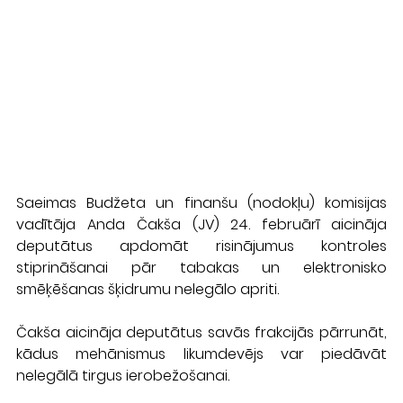
Saeimas Budžeta un finanšu (nodokļu) komisijas 
vadītāja Anda Čakša (JV) 24. februārī aicināja 
deputātus apdomāt risinājumus kontroles 
stiprināšanai pār tabakas un elektronisko 
smēķēšanas šķidrumu nelegālo apriti.
Čakša aicināja deputātus savās frakcijās pārrunāt, 
kādus mehānismus likumdevējs var piedāvāt 
nelegālā tirgus ierobežošanai.