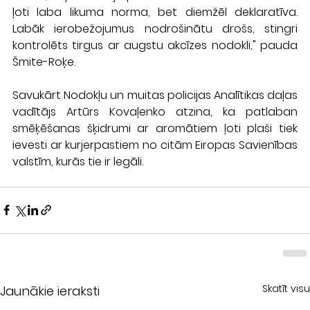
ļoti laba likuma norma, bet diemžēl deklaratīva. 
Labāk ierobežojumus nodrošinātu drošs, stingri 
kontrolēts tirgus ar augstu akcīzes nodokli," pauda 
Šmite-Roķe.
Savukārt Nodokļu un muitas policijas Analītikas daļas 
vadītājs Artūrs Kovaļenko atzina, ka patlaban 
smēķēšanas šķidrumi ar aromātiem ļoti plaši tiek 
ievesti ar kurjerpastiem no citām Eiropas Savienības 
valstīm, kurās tie ir legāli.
Skatīt visu
Jaunākie ieraksti