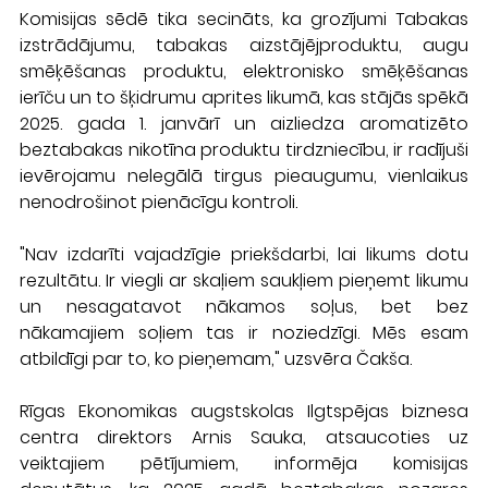
Komisijas sēdē tika secināts, ka grozījumi Tabakas 
izstrādājumu, tabakas aizstājējproduktu, augu 
smēķēšanas produktu, elektronisko smēķēšanas 
ierīču un to šķidrumu aprites likumā, kas stājās spēkā 
2025. gada 1. janvārī un aizliedza aromatizēto 
beztabakas nikotīna produktu tirdzniecību, ir radījuši 
ievērojamu nelegālā tirgus pieaugumu, vienlaikus 
nenodrošinot pienācīgu kontroli.
"Nav izdarīti vajadzīgie priekšdarbi, lai likums dotu 
rezultātu. Ir viegli ar skaļiem saukļiem pieņemt likumu 
un nesagatavot nākamos soļus, bet bez 
nākamajiem soļiem tas ir noziedzīgi. Mēs esam 
atbildīgi par to, ko pieņemam," uzsvēra Čakša.
Rīgas Ekonomikas augstskolas Ilgtspējas biznesa 
centra direktors Arnis Sauka, atsaucoties uz 
veiktajiem pētījumiem, informēja komisijas 