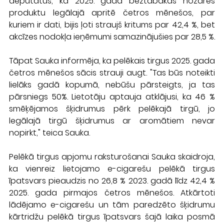
deputātus, ka 2025. gadā beztabakas nozares 
produktu legālajā apritē četros mēnešos, par 
kuriem ir dati, bijis ļoti straujš kritums par 42,4 %, bet 
akcīzes nodokļa ieņēmumi samazinājušies par 28,5 %.
Tāpat Sauka informēja, ka pelēkais tirgus 2025. gada 
četros mēnešos sācis strauji augt. "Tas būs noteikti 
lielāks gadā kopumā, nebūšu pārsteigts, ja tas 
pārsniegs 50%. Lietotāju aptauja atklājusi, ka 46 % 
smēķējamos šķidrumus pērk pelēkajā tirgū, jo 
legālajā tirgū šķidrumus ar aromātiem nevar 
nopirkt," teica Sauka.
Pelēkā tirgus apjomu raksturošanai Sauka skaidroja, 
ka vienreiz lietojamo e-cigarešu pelēkā tirgus 
īpatsvars pieaudzis no 26,8 % 2023. gadā līdz 42,4 % 
2025. gada pirmajos četros mēnešos. Atkārtoti 
lādējamo e-cigarešu un tām paredzēto šķidrumu 
kārtridžu pelēkā tirgus īpatsvars šajā laika posmā 