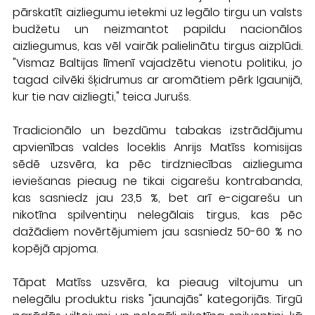
pārskatīt aizliegumu ietekmi uz legālo tirgu un valsts 
budžetu un neizmantot papildu nacionālos 
aizliegumus, kas vēl vairāk palielinātu tirgus aizplūdi. 
"Vismaz Baltijas līmenī vajadzētu vienotu politiku, jo 
tagad cilvēki šķidrumus ar aromātiem pērk Igaunijā, 
kur tie nav aizliegti," teica Jurušs.
Tradicionālo un bezdūmu tabakas izstrādājumu 
apvienības valdes loceklis Anrijs Matīss komisijas 
sēdē uzsvēra, ka pēc tirdzniecības aizlieguma 
ieviešanas pieaug ne tikai cigarešu kontrabanda, 
kas sasniedz jau 23,5 %, bet arī e-cigarešu un 
nikotīna spilventiņu nelegālais tirgus, kas pēc 
dažādiem novērtējumiem jau sasniedz 50-60 % no 
kopējā apjoma.
Tāpat Matīss uzsvēra, ka pieaug viltojumu un 
nelegālu produktu risks "jaunajās" kategorijās. Tirgū 