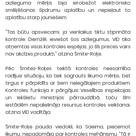
aizlieguma mērķis bija ierobežot elektronisko 
smēķēšanas šķidrumu izplatību un nepieļaut to 
izplatību starp jauniešiem.
"Tas būtu apsveicami, ja vienlaikus tiktu stiprināta 
kontrole. Diemžēl, ieviešot šos aizliegumus, VID tika 
atņemtas visas kontroles iespējas, jo šīs preces vairs 
nav akcīzes produkti," atzina Šmite-Roķe.
Pēc Šmites-Roķes teiktā kontroles neesamība 
radījusi situāciju, ka tiek sagrauts likuma mērķis, bet 
tirgus ir pārpildīts ar šiem nelegālajiem produktiem. 
Kontroles funkcija ir pārgājusi Veselības inspekcijas 
un Iekšlietu ministrijas pārraudzībā, taču šīm 
iestādēm nepalielināja resursus kontroles veikšanai, 
atzina VID vadītāja.
Šmite-Roķe pauda viedokli, ka Saeima, pieņemot 
likumu, nepadomāja par kontroles mehānismu. "Tā ir 