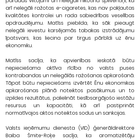
parādās viltojumi un nelegāli nikotīna spilventiņi, kā 
arī nelegāli ražotas e-cigaretes, kas nav pakļautas 
kvalitātes kontrolei un rada sabiedrības veselības 
apdraudējumu. Matīss piebilda, ka sāk pieaugt 
nelegāli ievestu karsējamās tabakas izstrādājumu 
īpatsvars, kas liecina par tirgus pārbīdi uz ēnu 
ekonomiku.
Matīss sacīja, ka apvienības ieskatā būtu 
nepieciešama aktīva rīcība no valsts puses 
kontrabandas un nelegālās ražošanas apkarošanā. 
Tāpat būtu nepieciešams izvērtēt Ēnu ekonomikas 
apkarošanas plānā noteiktos pasākumus un to 
izpildes rezultātus, palielināt tiesībsargājošo iestāžu 
resursus un kapacitāti, kā arī pastiprināt 
normatīvajos aktos noteiktos sodus un sankcijas.
Valsts ieņēmumu dienesta (VID) ģenerāldirektore 
Baiba Šmite-Roķe sacīja, ka aromatizētāju 